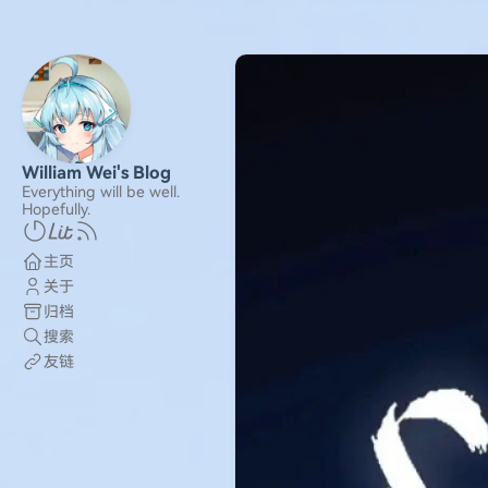
William Wei's Blog
Everything will be well.
Hopefully.
主页
关于
归档
搜索
友链