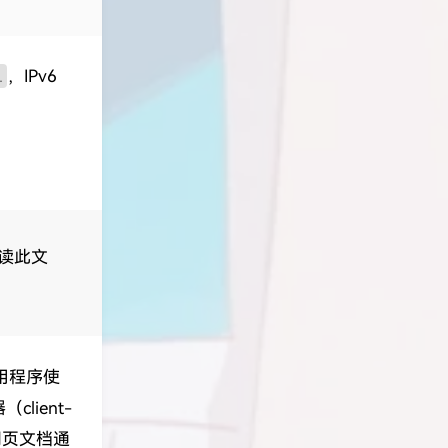
1
，IPv6
阅读此文
 应用程序使
ient-
网页文档通